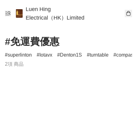
Luen Hing
Electrical（HK）Limited
#免運費優惠
superlinton
Iotavx
Denton1S
turntable
compass
2項 商品