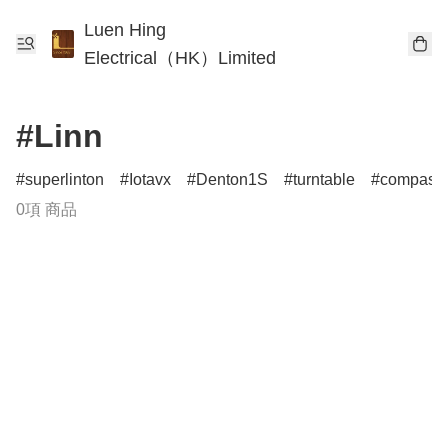
Luen Hing
Electrical（HK）Limited
#Linn
superlinton
Iotavx
Denton1S
turntable
compass
0項 商品