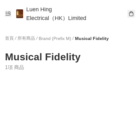
Luen Hing
Electrical（HK）Limited
首頁
/
所有商品
/
/
Brand (Prefix M)
Musical Fidelity
Musical Fidelity
1項 商品