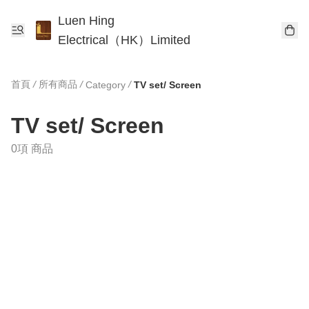
Luen Hing
Electrical（HK）Limited
首頁
/
所有商品
/
/
Category
TV set/ Screen
TV set/ Screen
0項 商品