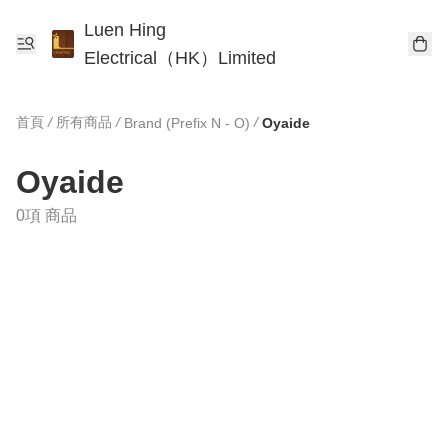
Luen Hing
Electrical（HK）Limited
首頁
/
所有商品
/
/
Brand (Prefix N - O)
Oyaide
Oyaide
0項 商品