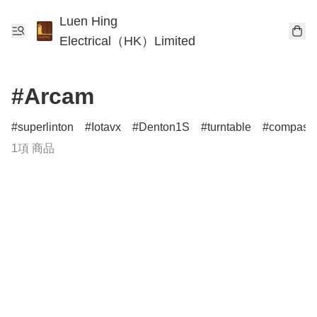
Luen Hing
Electrical（HK）Limited
#Arcam
superlinton
Iotavx
Denton1S
turntable
compass
1項 商品