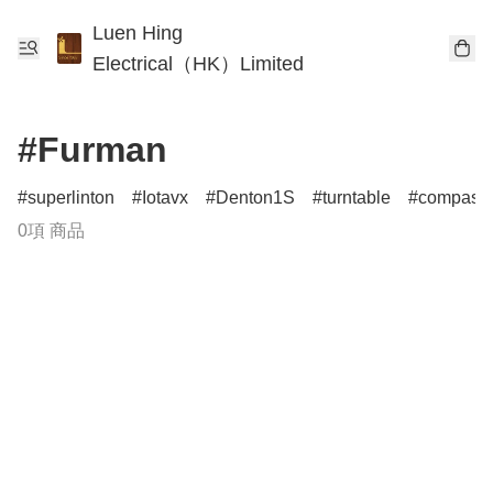
Luen Hing
Electrical（HK）Limited
#Furman
superlinton
Iotavx
Denton1S
turntable
compass
0項 商品