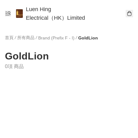
Luen Hing
Electrical（HK）Limited
首頁
/
所有商品
/
/
Brand (Prefix F - I)
GoldLion
GoldLion
0項 商品