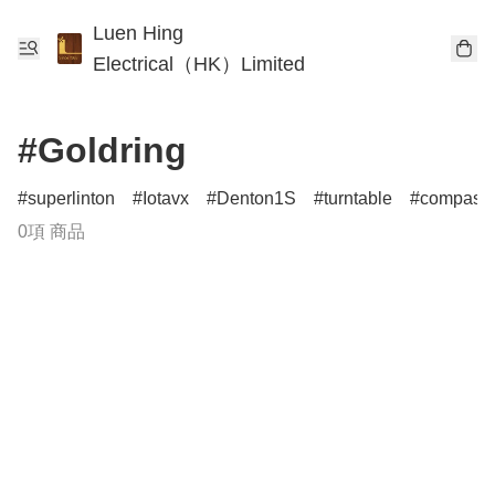
Luen Hing
Electrical（HK）Limited
#Goldring
superlinton
Iotavx
Denton1S
turntable
compass
0項 商品