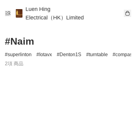
Luen Hing
Electrical（HK）Limited
#Naim
superlinton
Iotavx
Denton1S
turntable
compass
2項 商品