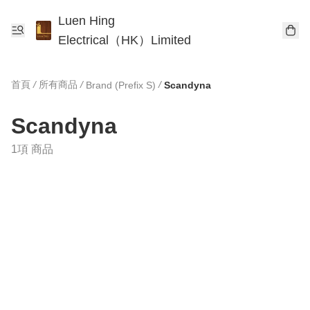
Luen Hing
Electrical（HK）Limited
首頁
/
所有商品
/
/
Brand (Prefix S)
Scandyna
Scandyna
1項 商品