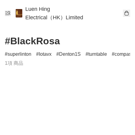
Luen Hing
Electrical（HK）Limited
#BlackRosa
superlinton
Iotavx
Denton1S
turntable
compass
1項 商品