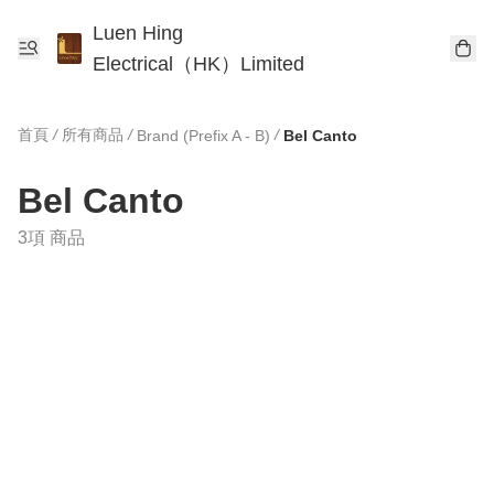
Luen Hing
Electrical（HK）Limited
首頁
/
所有商品
/
/
Brand (Prefix A - B)
Bel Canto
Bel Canto
3項 商品