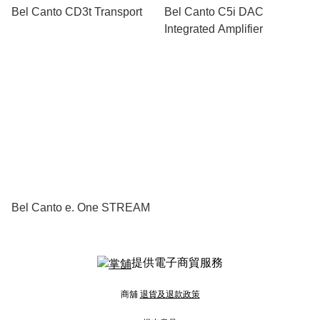
Bel Canto CD3t Transport
Bel Canto C5i DAC
Integrated Amplifier
Bel Canto e. One STREAM
提供電子商貿服務
商舖
退貨及退款政策