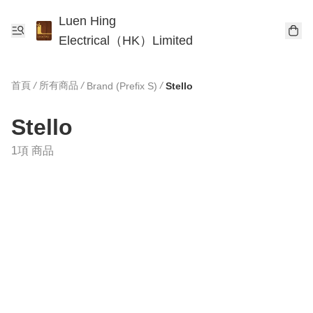
Luen Hing
Electrical（HK）Limited
首頁
/
所有商品
/
/
Brand (Prefix S)
Stello
Stello
1項 商品