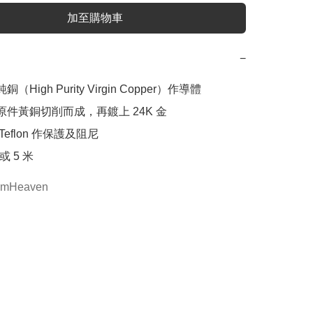
加至購物車
−
（High Purity Virgin Copper）作導體

原件黃銅切削而成，再鍍上 24K 金

Teflon 作保護及阻尼

 或 5 米
omHeaven