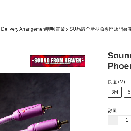
livery Arrangement
聯興電業 x SU品牌全新型象專門店開幕
Soun
Phoen
長度 (M)
3M
5
數量
−