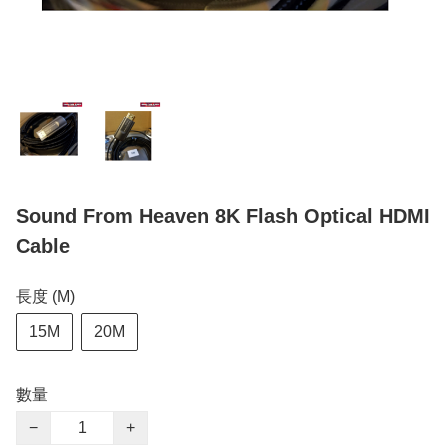
Sound From Heaven 8K Flash Optical HDMI
Cable
長度 (M)
15M
20M
數量
−
+