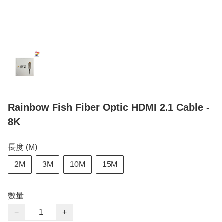
Rainbow Fish Fiber Optic HDMI 2.1 Cable -
8K
長度 (M)
2M
3M
10M
15M
數量
−
+