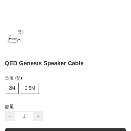
QED Genesis Speaker Cable
長度 (M)
2M
2.5M
數量
−
+