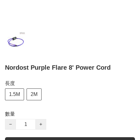
Nordost Purple Flare 8' Power Cord
長度
1.5M
2M
數量
−
+