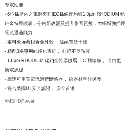
導電性能

- 6位插座內之電源夾和IEC插線座均鍍1.0µm RHODIUM 銠
鉑金特厚鍍層，令內阻改變及提升影音質數，大幅增強插座
電流通過能力

- 重料全屏蔽鋁合金外殼， 隔絕電波干擾

- 精配3粿專用純銅化震釘， 杜絕不良諧震

- 1.0µm RHODIUM 銠鉑金特厚鍍層 IEC 插線座， 自由更
換電源線

- 高速可重置電流過荷斷路器， 給器材至佳保護

- 符合美國UL安全認證， 安全首選
MSHDPower