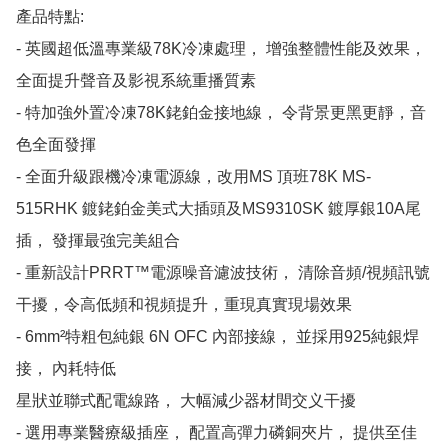
產品特點:

- 英國超低溫專業級78K冷凍處理， 增強整體性能及效果， 
全面提升聲音及影視系統重播質素

- 特加強外置冷凍78K銠鉑金接地線， 令背景更黑更靜，音
色全面發揮

- 全面升級跟機冷凍電源線，改用MS 頂班78K MS-
515RHK 鍍銠鉑金美式大插頭及MS9310SK 鍍厚銀10A尾
插， 發揮最強完美組合

- 重新設計PRRT™電源噪音濾波技術， 清除音頻/視頻訊號
干擾，令高低頻和視頻提升，重現真實現場效果

- 6mm²特粗包純銀 6N OFC 內部接線， 並採用925純銀焊
接， 內耗特低

星狀並聯式配電線路， 大幅減少器材間交义干擾

- 選用專業醫療級插座， 配置高彈力磷銅夾片， 提供至佳