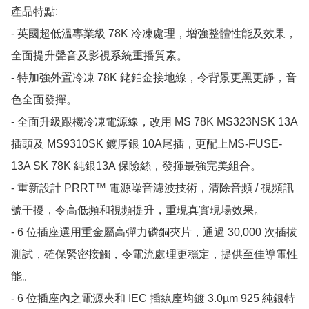
產品特點:

- 英國超低溫專業級 78K 冷凍處理，增強整體性能及效果，
全面提升聲音及影視系統重播質素。

- 特加強外置冷凍 78K 銠鉑金接地線，令背景更黑更靜，音
色全面發撣。

- 全面升級跟機冷凍電源線，改用 MS 78K MS323NSK 13A 
插頭及 MS9310SK 鍍厚銀 10A尾插，更配上MS-FUSE-
13A SK 78K 純銀13A 保險絲，發揮最強完美組合。

- 重新設計 PRRT™ 電源噪音濾波技術，清除音頻 / 視頻訊
號干擾，令高低頻和視頻提升，重現真實現場效果。

- 6 位插座選用重金屬高彈力磷銅夾片，通過 30,000 次插拔
測試，確保緊密接觸，令電流處理更穩定，提供至佳導電性
能。

- 6 位插座內之電源夾和 IEC 插線座均鍍 3.0µm 925 純銀特