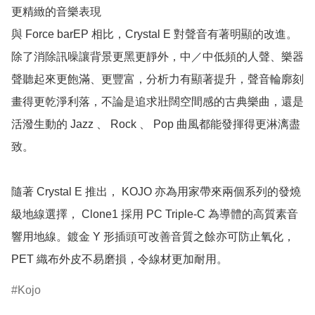
更精緻的音樂表現

與 Force barEP 相比，Crystal E 對聲音有著明顯的改進。
除了消除訊噪讓背景更黑更靜外，中／中低頻的人聲、樂器
聲聽起來更飽滿、更豐富，分析力有顯著提升，聲音輪廓刻
畫得更乾淨利落，不論是追求壯闊空間感的古典樂曲，還是
活潑生動的 Jazz 、 Rock 、 Pop 曲風都能發揮得更淋漓盡
致。

隨著 Crystal E 推出， KOJO 亦為用家帶來兩個系列的發燒
級地線選擇， Clone1 採用 PC Triple-C 為導體的高質素音
響用地線。鍍金 Y 形插頭可改善音質之餘亦可防止氧化，
PET 織布外皮不易磨損，令線材更加耐用。
Kojo