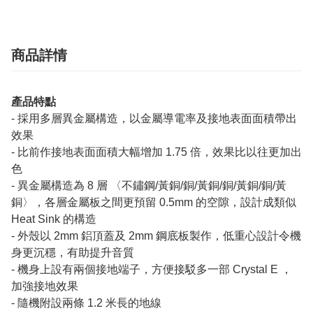
商品詳情
產品特點
- 採用多層異金屬構造，以金屬導電率及接地表面面積帶出
效果
- 比前作接地表面面積大幅增加 1.75 倍，效果比以往更加出
色
- 異金屬構造為 8 層 〈不鏽鋼/黃銅/銅/黃銅/銅/黃銅/銅/黃
銅〉，各層金屬板之間更預留 0.5mm 的空隙，設計成類似
Heat Sink 的構造
- 外殼以 2mm 鋁頂蓋及 2mm 鋼底板製作，低重心設計令機
身更沉穩，有助提升音質
- 機身上設有兩個接地端子，方便接駁多一部 Crystal E ，
加強接地效果
- 隨機附設兩條 1.2 米長的地線