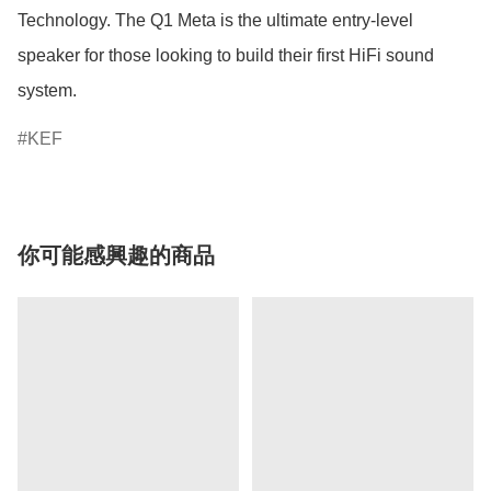
Technology. The Q1 Meta is the ultimate entry-level 
speaker for those looking to build their first HiFi sound 
system.
KEF
你可能感興趣的商品