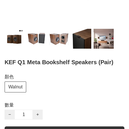
KEF Q1 Meta Bookshelf Speakers (Pair)
顏色
Walnut
數量
−
+