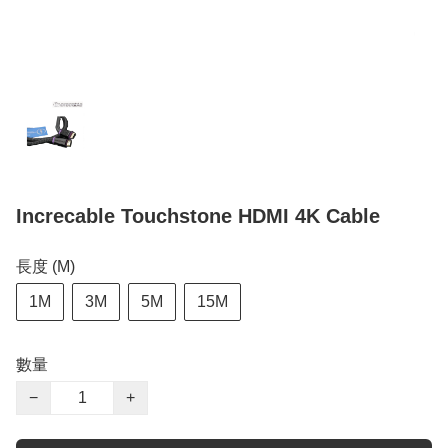
Increcable Touchstone HDMI 4K Cable
長度 (M)
1M
3M
5M
15M
數量
−
+