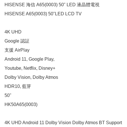
HISENSE 海信 A65(0003) 50" LED 液晶體電視

HISENSE A65(0003) 50"LED LCD TV

4K UHD

Google 認証

支援 AirPlay

Android 11, Google Play,

Youtube, Netflix, Disney+

Dolby Vision, Dolby Atmos

HDR10, 藍芽

50"

HK50A65(0003) 

4K UHD Android 11 Dolby Vision Dolby Atmos BT Support 