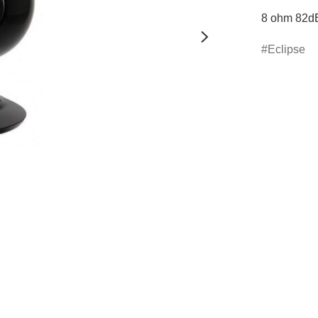
8 ohm 82d
Eclipse