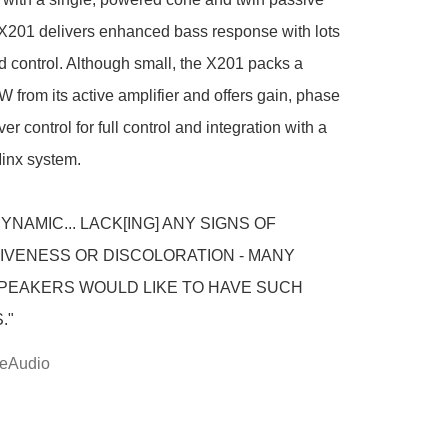
X201 delivers enhanced bass response with lots 
nd control. Although small, the X201 packs a 
 from its active amplifier and offers gain, phase 
r control for full control and integration with a 
inx system.

YNAMIC... LACK[ING] ANY SIGNS OF 
VENESS OR DISCOLORATION - MANY 
PEAKERS WOULD LIKE TO HAVE SUCH 
."
eAudio