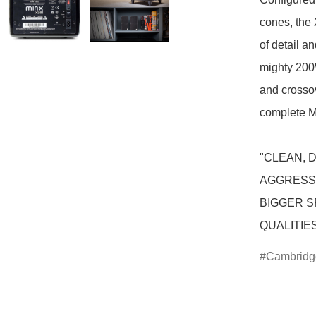
cones, the 
of detail a
mighty 200W
and crossove
complete M
"CLEAN, D
AGGRESSI
BIGGER S
QUALITIES
Cambridg