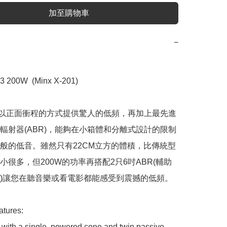
加至購物車
−
 3 200W  (Minx X-201)

X201以正面衝程的方式提供驚人的低頻，再加上最先進
輻射器(ABR)，能夠在小箱體和分離式設計的限制
般的低音。雖然只有22CM立方的體積，比傳統型
小很多，但200W的功率再搭配2只6吋ABR(輔助
)讓您在聽音樂或看電影都能感受到震撼的低頻。 

tures:

with a single, powered cone and twin passive 