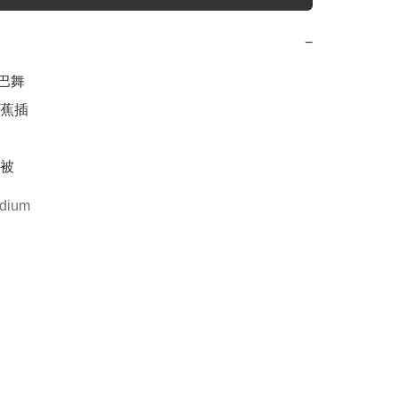
−
巴舞

插 



被
dium