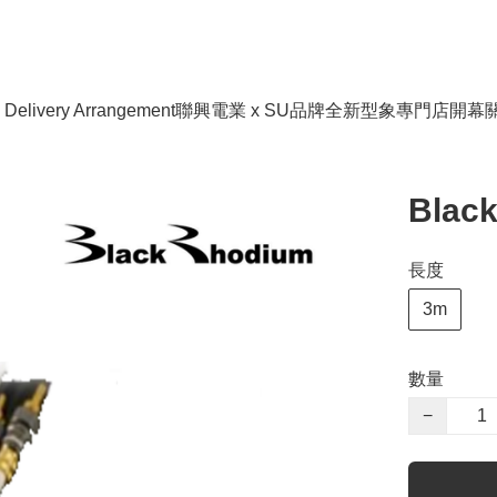
livery Arrangement
聯興電業 x SU品牌全新型象專門店開幕
Blac
長度
3m
數量
−