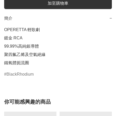
加至購物車
簡介
−
OPERETTA 輕歌劇

鍍金 RCA 

99.99%高純銀導體 

聚四氟乙烯及空氣絕緣 

BlackRhodium
你可能感興趣的商品