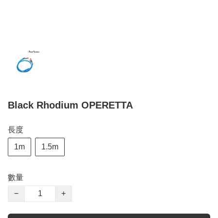
Black Rhodium OPERETTA
長度
1m
1.5m
數量
−
+