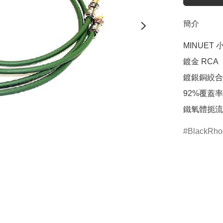
簡介
MINUET 
鍍金 RCA

鍍銀銅絞合
92%覆蓋
鐵氧體扼流
BlackRho