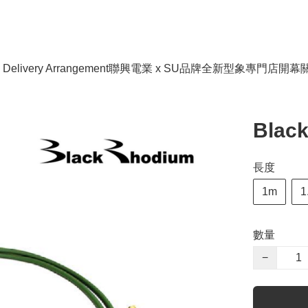
livery Arrangement
聯興電業 x SU品牌全新型象專門店開幕
Blac
長度
1m
1
數量
−