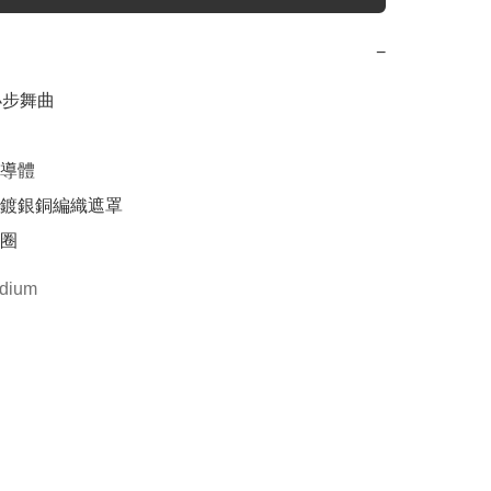
−
小步舞曲

導體

率鍍銀銅編織遮罩

圈
dium