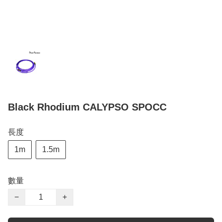
Black Rhodium CALYPSO SPOCC
長度
1m
1.5m
數量
−
+