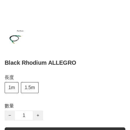
Black Rhodium ALLEGRO
長度
1m
1.5m
數量
−
+