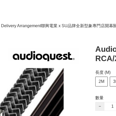
livery Arrangement
聯興電業 x SU品牌全新型象專門店開幕
Audio
RCA/
長度 (M)
2M
3
數量
−