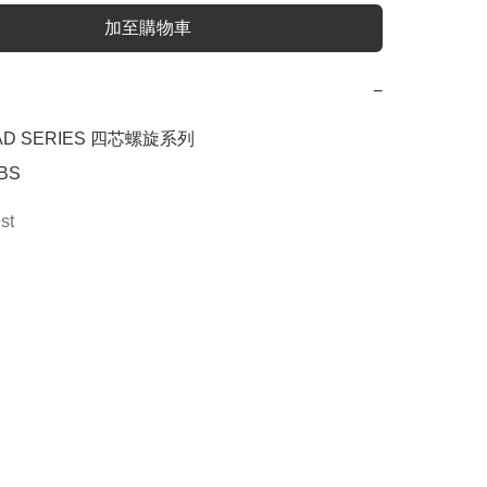
加至購物車
−
AD SERIES 四芯螺旋系列

DBS
st