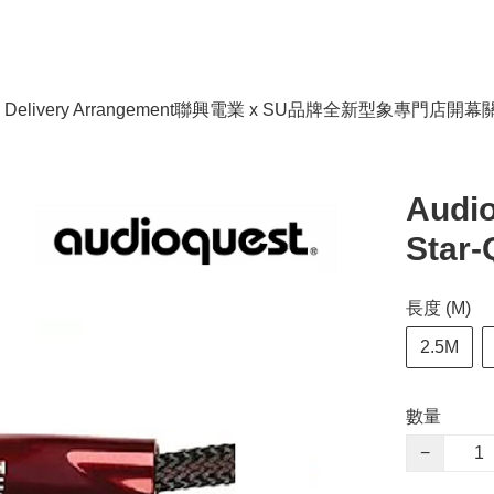
livery Arrangement
聯興電業 x SU品牌全新型象專門店開幕
Audio
Star-
長度 (M)
2.5M
數量
−