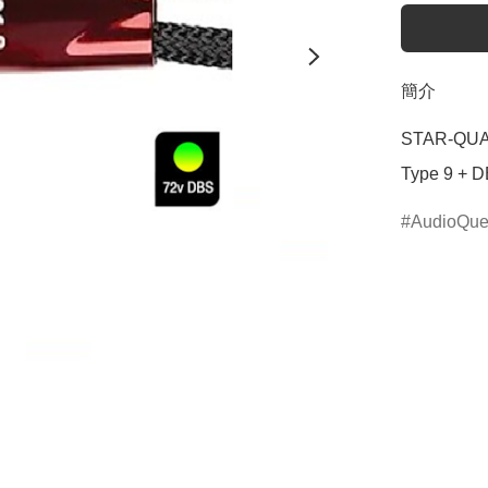
簡介
STAR-QU
Type 9 + 
AudioQue