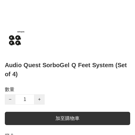
Audio Quest SorboGel Q Feet System (Set
of 4)
數量
−
+
加至購物車