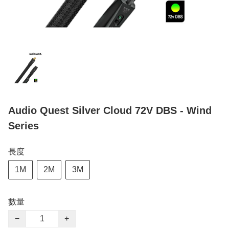
Audio Quest Silver Cloud 72V DBS - Wind
Series
長度
1M
2M
3M
數量
−
+