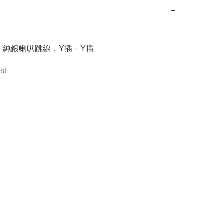
−
C＋純銀喇叭跳線，Y插－Y插
st