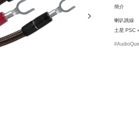
簡介
喇叭跳線

土星 PS
AudioQue