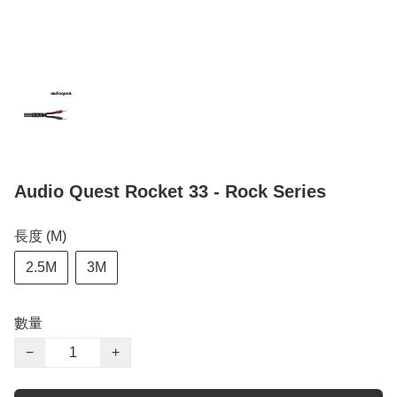
Audio Quest Rocket 33 - Rock Series
長度 (M)
2.5M
3M
數量
−
+