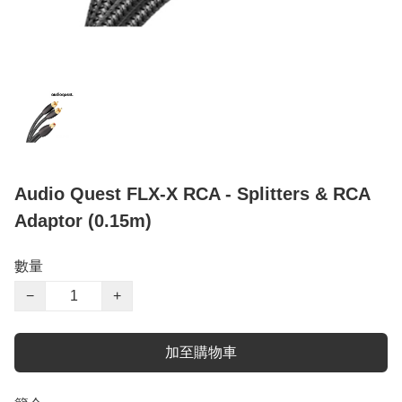
Audio Quest FLX-X RCA - Splitters & RCA
Adaptor (0.15m)
數量
−
+
加至購物車