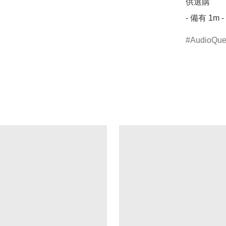
供選購

- 備有 1m 
AudioQue