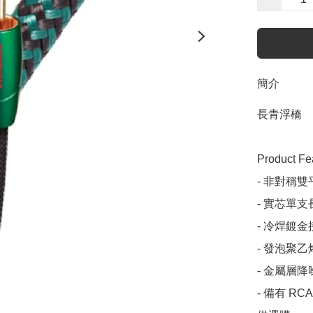
簡介
長青浮橋

Product Fea
- 非對稱雙平衡
- 實芯單支長結
- 冷焊鍍金接點插
- 發泡聚乙烯絕緣
- 金屬層降噪系統
- 備有 RCA