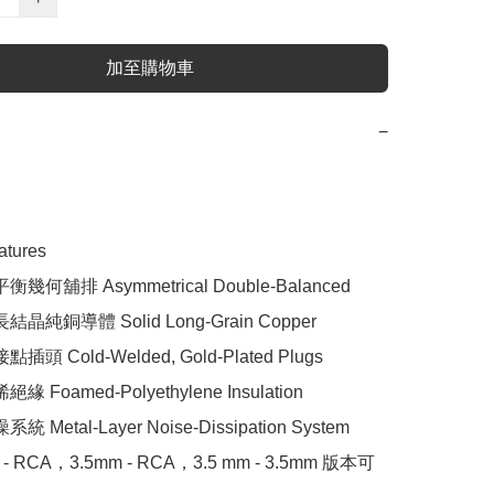
加至購物車
−
tures

幾何舖排 Asymmetrical Double-Balanced

晶純銅導體 Solid Long-Grain Copper

頭 Cold-Welded, Gold-Plated Plugs

 Foamed-Polyethylene Insulation

 Metal-Layer Noise-Dissipation System

 - RCA，3.5mm - RCA，3.5 mm - 3.5mm 版本可