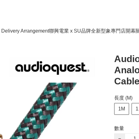
livery Arrangement
聯興電業 x SU品牌全新型象專門店開幕
Audio
Analo
Cabl
長度 (M)
1M
1
數量
−