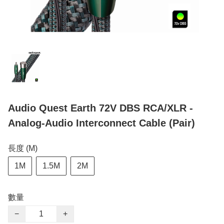
Audio Quest Earth 72V DBS RCA/XLR -
Analog-Audio Interconnect Cable (Pair)
長度 (M)
1M
1.5M
2M
數量
−
+