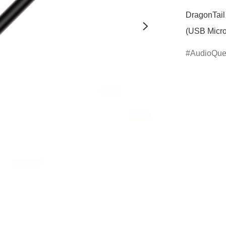
DragonTai
(USB Micr
AudioQue