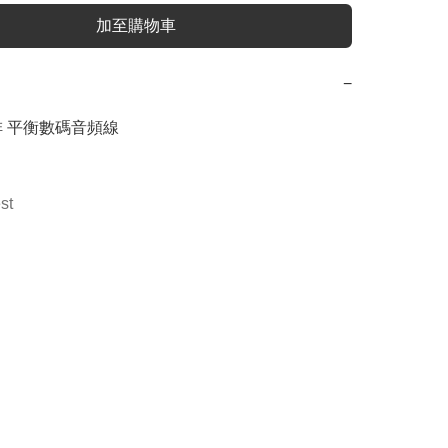
加至購物車
−
咖啡 平衡數碼音頻線

st