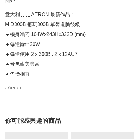
簡介
−
意大利 🇮🇹AERON 最新作品：

M-D300B 抵玩300B 單聲道膽後級

🔸機身纖巧 164Wx243Hx322D (mm)

🔸每邊輸出20W

🔸每邊使用 2 x 300B , 2 x 12AU7

🔸音色甜美豐富

🔸售價相宜
Aeron
你可能感興趣的商品