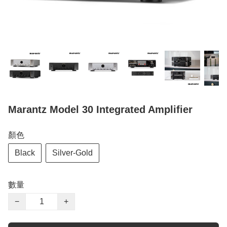
Marantz Model 30 Integrated Amplifier
顏色
Black
Silver-Gold
數量
−
+