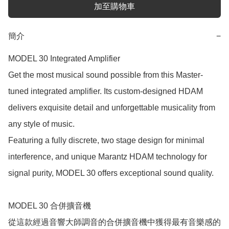
加至購物車
簡介
−
MODEL 30 Integrated Amplifier

Get the most musical sound possible from this Master-
tuned integrated amplifier. Its custom-designed HDAM 
delivers exquisite detail and unforgettable musicality from 
any style of music.

Featuring a fully discrete, two stage design for minimal 
interference, and unique Marantz HDAM technology for 
signal purity, MODEL 30 offers exceptional sound quality.

MODEL 30 合併擴音機

從這款經過音響大師調音的合併擴音機中獲得最有音樂感的