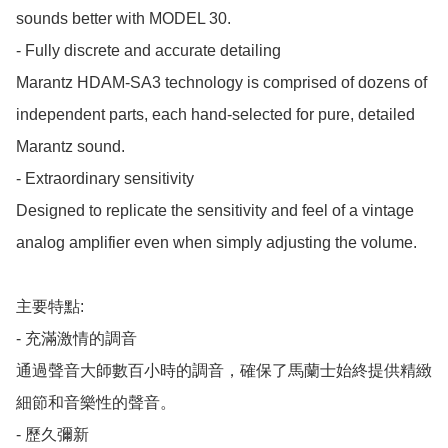
sounds better with MODEL 30.

- Fully discrete and accurate detailing

Marantz HDAM-SA3 technology is comprised of dozens of 
independent parts, each hand-selected for pure, detailed 
Marantz sound.

- Extraordinary sensitivity

Designed to replicate the sensitivity and feel of a vintage 
analog amplifier even when simply adjusting the volume.

主要特點:

- 充滿激情的調音

通過聲音大師數百小時的調音，確保了馬蘭士始終提供精緻
細節和音樂性的聲音。

- 歷久彌新
