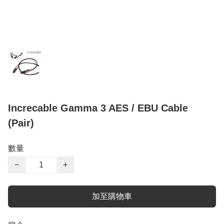
Increcable Gamma 3 AES / EBU Cable
(Pair)
數量
−
+
加至購物車