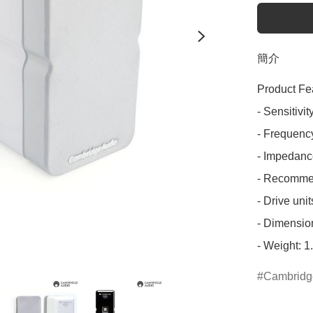
簡介
Product Fea
- Sensitivit
- Frequenc
- Impedanc
- Recommen
- Drive uni
- Dimension
- Weight: 1
Cambridg