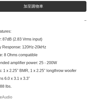
加至購物車
−
tures:

y: 87dB (2.83 Vrms input)

y Response: 120Hz-20kHz

e: 8 Ohms compatible

ded amplifier power: 25 - 200W

ts: 1 x 2.25" BMR, 1 x 2.25" longthrow woofer

s 6.0 x 3.1 x 3.3"

.88 lbs.
eAudio